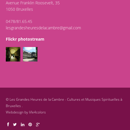
Avenue Franklin Roosevelt, 35
1050 Bruxelles
0478/81.65.45
lesgrandesheuresdelacambre@gmail.com
Flickr photostream
©
Les Grandes Heures de la Cambre - Cultures et Musiques Spirituelles à
Bruxelles .
Webdesign by
life4colors