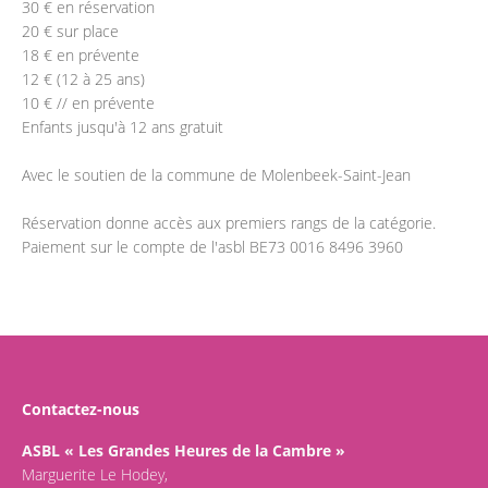
30 € en réservation
20 € sur place
18 € en prévente
12 € (12 à 25 ans)
10 € // en prévente
Enfants jusqu'à 12 ans gratuit
Avec le soutien de la commune de Molenbeek-Saint-Jean
Réservation donne accès aux premiers rangs de la catégorie.
Paiement sur le compte de l'asbl BE73 0016 8496 3960
Contactez-nous
ASBL « Les Grandes Heures de la Cambre »
Marguerite Le Hodey,