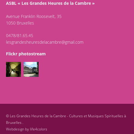
ASBL « Les Grandes Heures de la Cambre »
Avenue Franklin Roosevelt, 35
1050 Bruxelles
0478/81.65.45
lesgrandesheuresdelacambre@gmail.com
Flickr photostream
©
Les Grandes Heures de la Cambre - Cultures et Musiques Spirituelles à
Bruxelles .
Webdesign by
life4colors