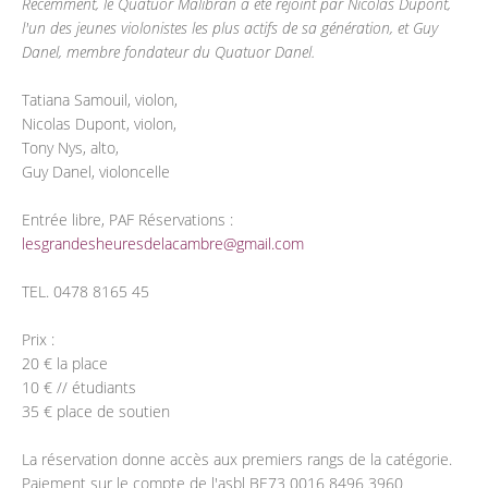
Récemment, le Quatuor Malibran a été rejoint par Nicolas Dupont,
l'un des jeunes violonistes les plus actifs de sa génération, et Guy
Danel, membre fondateur du Quatuor Danel.
Tatiana Samouil, violon,
Nicolas Dupont, violon,
Tony Nys, alto,
Guy Danel, violoncelle
Entrée libre, PAF Réservations :
lesgrandesheuresdelacambre@gmail.com
TEL. 0478 8165 45
Prix :
20 € la place
10 € // étudiants
35 € place de soutien
La réservation donne accès aux premiers rangs de la catégorie.
Paiement sur le compte de l'asbl BE73 0016 8496 3960