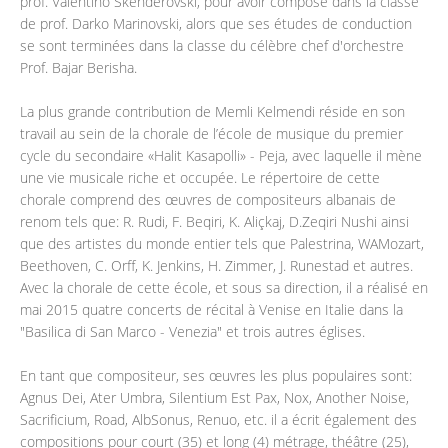
prof. Valentino Skenderovski, pour avoir composé dans la classe
de prof. Darko Marinovski, alors que ses études de conduction
se sont terminées dans la classe du célèbre chef d'orchestre
Prof. Bajar Berisha.
La plus grande contribution de Memli Kelmendi réside en son
travail au sein de la chorale de l’école de musique du premier
cycle du secondaire «Halit Kasapolli» - Peja, avec laquelle il mène
une vie musicale riche et occupée. Le répertoire de cette
chorale comprend des œuvres de compositeurs albanais de
renom tels que: R. Rudi, F. Beqiri, K. Aliçkaj, D.Zeqiri Nushi ainsi
que des artistes du monde entier tels que Palestrina, WAMozart,
Beethoven, C. Orff, K. Jenkins, H. Zimmer, J. Runestad et autres.
Avec la chorale de cette école, et sous sa direction, il a réalisé en
mai 2015 quatre concerts de récital à Venise en Italie dans la
"Basilica di San Marco - Venezia" et trois autres églises.
En tant que compositeur, ses œuvres les plus populaires sont:
Agnus Dei, Ater Umbra, Silentium Est Pax, Nox, Another Noise,
Sacrificium, Road, AlbSonus, Renuo, etc. il a écrit également des
compositions pour court (35) et long (4) métrage, théâtre (25),