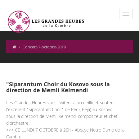
Concert-7-octobre-2019
"Siparantum Choir du Kosovo sous la
direction de Memli Kelmendi
Les Grandes Heures vous invitent à accueillir et soutenir
l'excellent "Siparantum Choir" de Pec ( Peja) au Kosovo
sous la direction de Memli Kelmendi compositeur et chef
d'orchestre.
>>> CE LUNDI 7 OCTOBRE à 20h - Abbaye Notre Dame de la
Cambre