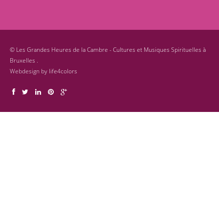
©
Les Grandes Heures de la Cambre - Cultures et Musiques Spirituelles à
Bruxelles .
Webdesign by
life4colors