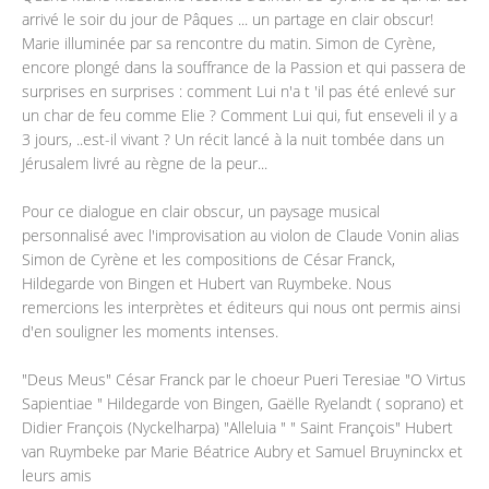
arrivé le soir du jour de Pâques ... un partage en clair obscur!
Marie illuminée par sa rencontre du matin. Simon de Cyrène,
encore plongé dans la souffrance de la Passion et qui passera de
surprises en surprises : comment Lui n'a t 'il pas été enlevé sur
un char de feu comme Elie ? Comment Lui qui, fut enseveli il y a
3 jours, ..est-il vivant ? Un récit lancé à la nuit tombée dans un
Jérusalem livré au règne de la peur...
Pour ce dialogue en clair obscur, un paysage musical
personnalisé avec l'improvisation au violon de Claude Vonin alias
Simon de Cyrène et les compositions de César Franck,
Hildegarde von Bingen et Hubert van Ruymbeke. Nous
remercions les interprètes et éditeurs qui nous ont permis ainsi
d'en souligner les moments intenses.
"Deus Meus" César Franck par le choeur Pueri Teresiae "O Virtus
Sapientiae " Hildegarde von Bingen, Gaëlle Ryelandt ( soprano) et
Didier François (Nyckelharpa) "Alleluia " " Saint François" Hubert
van Ruymbeke par Marie Béatrice Aubry et Samuel Bruyninckx et
leurs amis