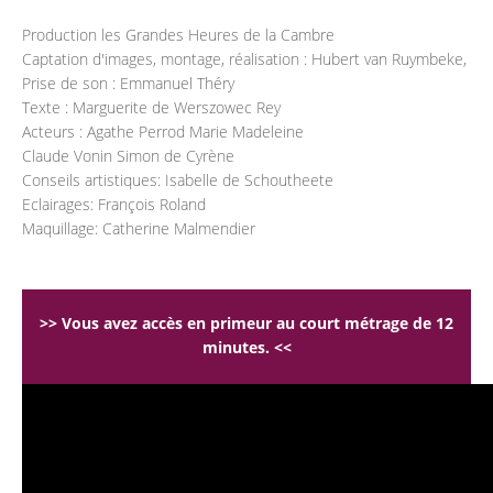
Production les Grandes Heures de la Cambre
Captation d'images, montage, réalisation : Hubert van Ruymbeke,
Prise de son : Emmanuel Théry
Texte : Marguerite de Werszowec Rey
Acteurs : Agathe Perrod Marie Madeleine
Claude Vonin Simon de Cyrène
Conseils artistiques: Isabelle de Schoutheete
Eclairages: François Roland
Maquillage: Catherine Malmendier
>> Vous avez accès en primeur au court métrage de 12
minutes. <<